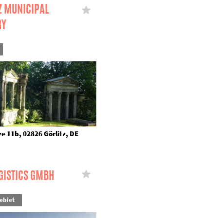
Z MUNICIPAL
RY
e 11b, 02826 Görlitz, DE
GISTICS GMBH
ebiet