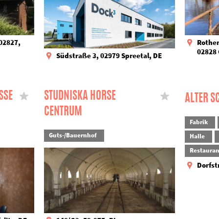
 02827,
Rothen
02828 
Südstraße 3, 02979 Spreetal, DE
E 5
STUDNISKA HORSE
ALTER S
CENTRUM
Fabrik
Guts-/Bauernhof
Halle
Restauran
Dorfst