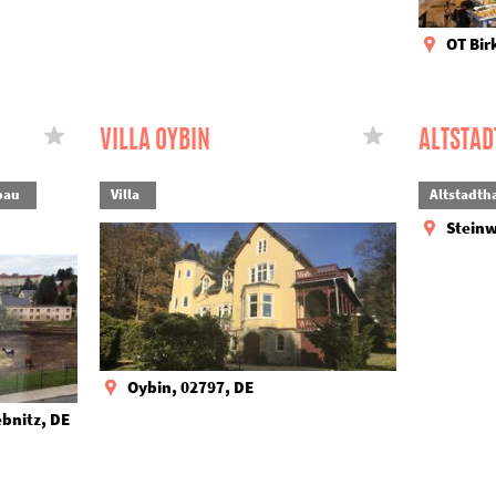
OT Bir
VILLA OYBIN
ALTSTAD
bau
Villa
Altstadth
Steinw
Oybin, 02797, DE
ebnitz, DE