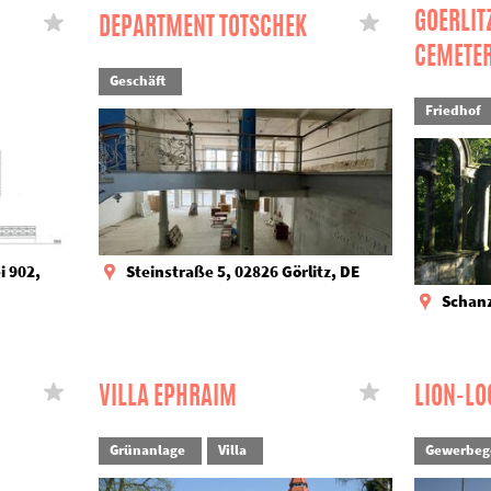
GOERLIT
DEPARTMENT TOTSCHEK
CEMETE
Geschäft
Friedhof
i 902,
Steinstraße 5, 02826 Görlitz, DE
Schanz
VILLA EPHRAIM
LION-LO
Grünanlage
Villa
Gewerbeg