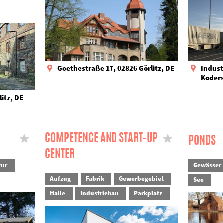
Goethestraße 17, 02826 Görlitz, DE
Indust
Koders
litz, DE
COMPETENCE AND START-UP
PONDS
CENTER
tur
Gewässer
Aufzug
Fabrik
Gewerbegebiet
See
Halle
Industriebau
Parkplatz