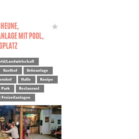
HEUNE,
NLAGE MIT POOL,
GPLATZ
eld/Landwirtschaft
Gasthof
Grünanlage
ernhof
Halle
Kneipe
Park
Restaurant
d Freizeitanlagen