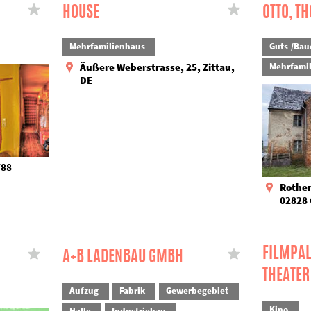
HOUSE
OTTO, T
Mehrfamilienhaus
Guts-/Bau
Äußere Weberstrasse, 25, Zittau,
Mehrfami
DE
788
Rothen
02828 
FILMPAL
A+B LADENBAU GMBH
THEATER
Aufzug
Fabrik
Gewerbegebiet
Kino
Halle
Industriebau