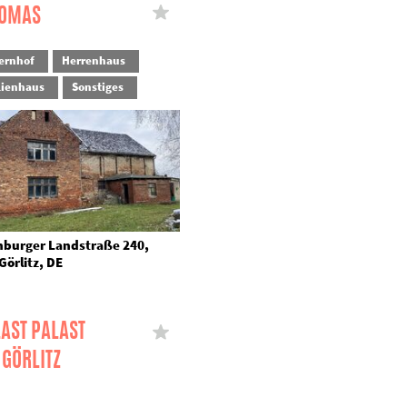
HOMAS
ernhof
Herrenhaus
lienhaus
Sonstiges
burger Landstraße 240,
Görlitz, DE
AST PALAST
 GÖRLITZ