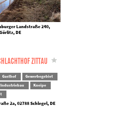
burger Landstraße 240,
Görlitz, DE
CHLACHTHOF ZITTAU
Gasthof
Gewerbegebiet
Industriebau
Kneipe
t
raße 2a, 02788 Schlegel, DE