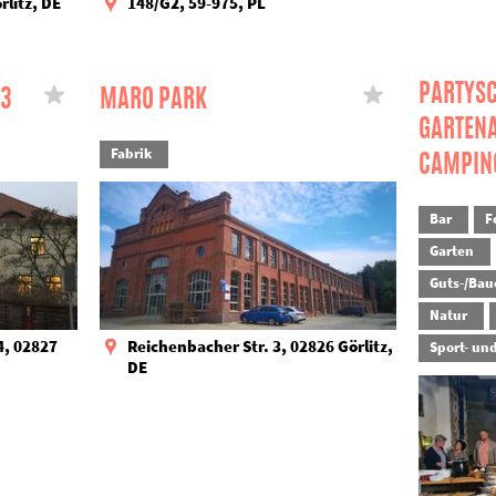
litz, DE
148/G2, 59-975, PL
PARTYSC
23
MARO PARK
GARTENA
Fabrik
CAMPIN
Bar
F
Garten
Guts-/Bau
Natur
, 02827
Reichenbacher Str. 3, 02826 Görlitz,
Sport- un
DE