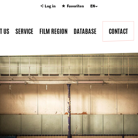
Log in
Favoriten
EN
T US
SERVICE
FILM REGION
DATABASE
CONTACT
tion
Locations
Manpower
Companies