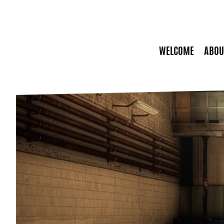
WELCOME
ABOU
Lord Mayors Invita
Trailer
Panorama shots