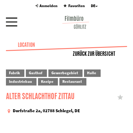
Anmelden
Favoriten
DE
LOCATION
ZURÜCK ZUR ÜBERSICHT
Fabrik
Gasthof
Gewerbegebiet
Halle
Industriebau
Kneipe
Restaurant
ALTER SCHLACHTHOF ZITTAU
Dorfstraße 2a, 02788 Schlegel, DE