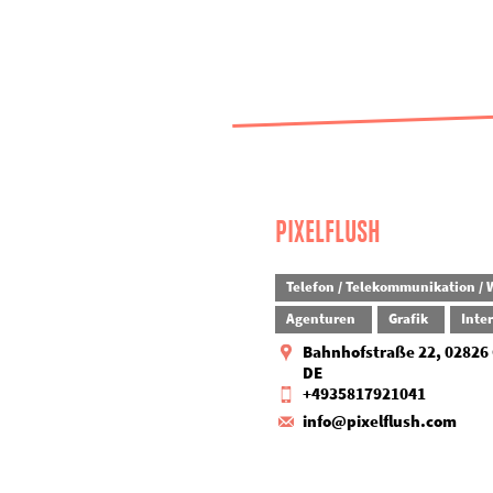
PIXELFLUSH
Telefon / Telekommunikation / 
Agenturen
Grafik
Inte
Bahnhofstraße 22, 02826 
DE
+4935817921041
info@pixelflush.com