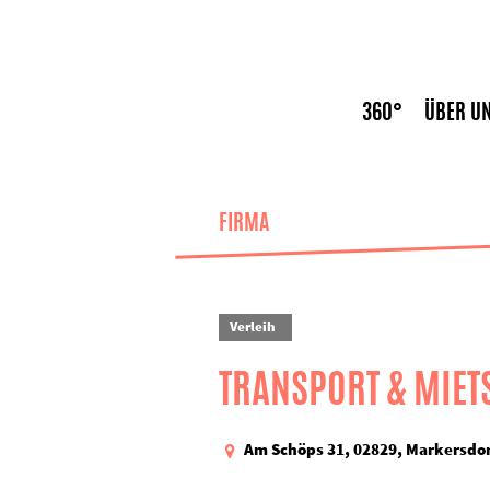
360°
ÜBER U
News
FIRMA
Verleih
TRANSPORT & MIET
Am Schöps 31, 02829, Markersdor